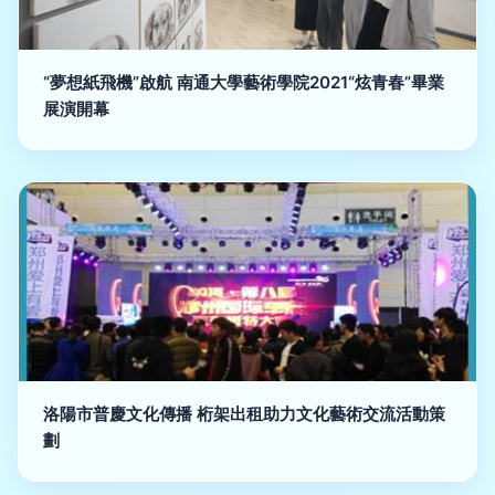
“夢想紙飛機”啟航 南通大學藝術學院2021“炫青春”畢業
展演開幕
洛陽市普慶文化傳播 桁架出租助力文化藝術交流活動策
劃