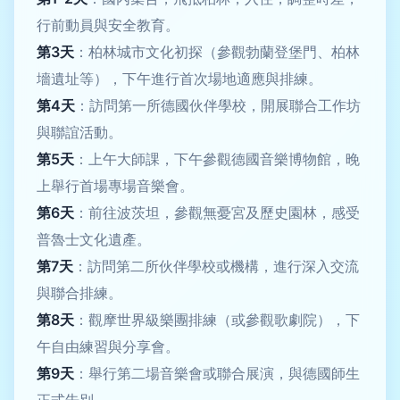
行前動員與安全教育。
第3天
：柏林城市文化初探（參觀勃蘭登堡門、柏林
墻遺址等），下午進行首次場地適應與排練。
第4天
：訪問第一所德國伙伴學校，開展聯合工作坊
與聯誼活動。
第5天
：上午大師課，下午參觀德國音樂博物館，晚
上舉行首場專場音樂會。
第6天
：前往波茨坦，參觀無憂宮及歷史園林，感受
普魯士文化遺產。
第7天
：訪問第二所伙伴學校或機構，進行深入交流
與聯合排練。
第8天
：觀摩世界級樂團排練（或參觀歌劇院），下
午自由練習與分享會。
第9天
：舉行第二場音樂會或聯合展演，與德國師生