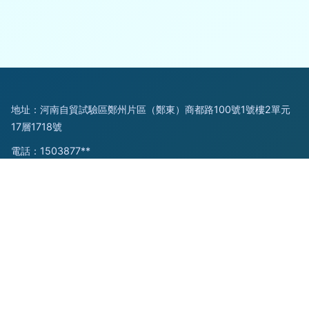
地址：河南自貿試驗區鄭州片區（鄭東）商都路100號1號樓2單元
17層1718號
電話：1503877**
Copyright © 2026
m.baitetape.com.cn
文化藝術交流活動策劃
河南藝境空間文化傳播有限公司
文化藝術交流活動策劃
版權所有
Sitemap
感谢您访问我们的网站，您可能还对以下资源感兴趣：庆阳映芯
信息科技有限公司