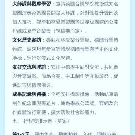
大師課與觀摩學習
：邀請德國音樂學院教授或知名
樂團演奏家為團員開設大師課，針對性提升聲部及
個人技巧。觀摩柏林愛樂樂團等世界級團體的公開
排練或夏季音樂會（視檔期而定）。
文化歷史參訪
：參觀柏林愛樂音樂廳、德國音樂博
物館、波茨坦無憂宮等體現德國音樂與歷史的文化
地標，進行沉浸式文化學習。
友好交流與聯誼
：安排中德學生結對交流，共同參
與音樂游戲、簡易合奏、手工制作等互動環節，促
進語言與情感溝通。
成果記錄與傳播
：全程安排攝影攝像，活動結束后
制作紀念冊與專題片，通過學校公眾號、官網及合
作媒體進行宣傳，擴大活動社會影響力。
七、 行程安排示例（草案）
第1-2天
：國內集合，飛抵柏林，入住，調整時差，