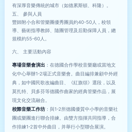
有深厚音樂傳統的城市（如德累斯頓、科隆）。
五、 參與人員
豐師附小合和管樂團優秀團員約40-50人，校領
導、藝術指導教師、隨團管理及后勤保障人員，總
規模約55-60人。
六、 主要活動內容
專場音樂會演出
：在德國合作學校音樂廳或當地文
化中心舉辦1-2場正式音樂會。曲目編排兼顧中外經
典，如中國民歌改編曲目、《紅旗頌》選段，以及
莫扎特、貝多芬等德國作曲家的經典管樂作品，展
現文化交流融合。
校際音樂工作坊
：與1-2所德國優質中小學的音樂社
團或樂團進行聯合排練。由雙方指揮共同指導，合
作排練1-2首中外曲目，并舉行小型聯合展演。