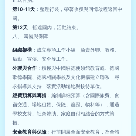
正式告別。
第10-11天
：整理行裝，帶著收獲與回憶啟程返回中
國。
第12天
：抵達國內，活動結束。
八、 籌備與保障
組織架構
：成立專項工作小組，負責外聯、教務、
后勤、宣傳、安全等工作。
外聯與合作
：積極與中國駐德使領館教育處、德國
歌德學院、德國相關學校及文化機構建立聯系，尋
求指導與支持，落實活動場地與接待單位。
經費預算與籌措
：編制詳細預算（含國際旅費、食
宿交通、場地租賃、保險、簽證、物料等），通過
學校支持、社會贊助、家庭自付相結合的方式籌
措。
安全教育與保險
：行前開展全面安全教育，為全體