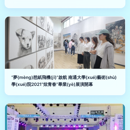
“夢(mèng)想紙飛機(jī)”啟航 南通大學(xué)藝術(shù)
學(xué)院2021“炫青春”畢業(yè)展演開幕