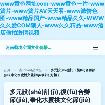
www黄色网址com-www黄色一片-www
簧片-www簧片AV天天看-www激情色
图-www精品国产-www精品久久-WWW
久久爱COM狼人-www久久精品-www酒
店偷拍激情视频
河南藝境空間文化傳播有限公司
首頁
>
產(chǎn)品大全
>
多元設(shè)計(jì),復(fù)合辦節
(jié),奉化水蜜桃文化節(jié)味道 好極了
多元設(shè)計(jì),復(fù)合辦
節(jié),奉化水蜜桃文化節(jié)