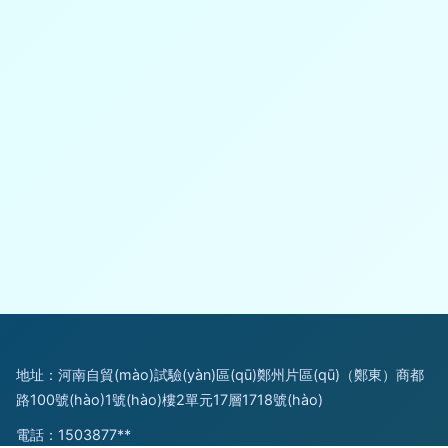
地址：河南自貿(mào)試驗(yàn)區(qū)鄭州片區(qū)（鄭東）商都
路100號(hào)1號(hào)樓2單元17層1718號(hào)
電話：1503877**