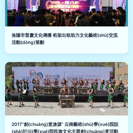
洛陽市普慶文化傳播 桁架出租助力文化藝術(shù)交流
活動(dòng)策劃
2017“創(chuàng)意滄源” 云南藝術(shù)學(xué)院設
(shè)計(jì)學(xué)院民族文化主題創(chuàng)意活動