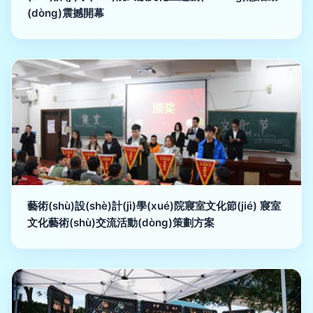
(dòng)震撼開幕
藝術(shù)設(shè)計(jì)學(xué)院寢室文化節(jié) 寢室
文化藝術(shù)交流活動(dòng)策劃方案