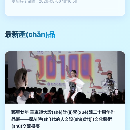
更新時(shí)間：2026-08-06 18:16:59
最新產(chǎn)品
藝境廿年 華東師大設(shè)計(jì)學(xué)院二十周年作
品展——探AI時(shí)代的人文設(shè)計(jì)文化藝術
(shù)交流盛宴